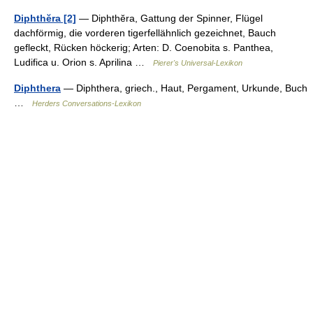
Diphthĕra [2]
— Diphthĕra, Gattung der Spinner, Flügel
dachförmig, die vorderen tigerfellähnlich gezeichnet, Bauch
gefleckt, Rücken höckerig; Arten: D. Coenobita s. Panthea,
Ludifica u. Orion s. Aprilina …
Pierer's Universal-Lexikon
Diphthera
— Diphthera, griech., Haut, Pergament, Urkunde, Buch
…
Herders Conversations-Lexikon