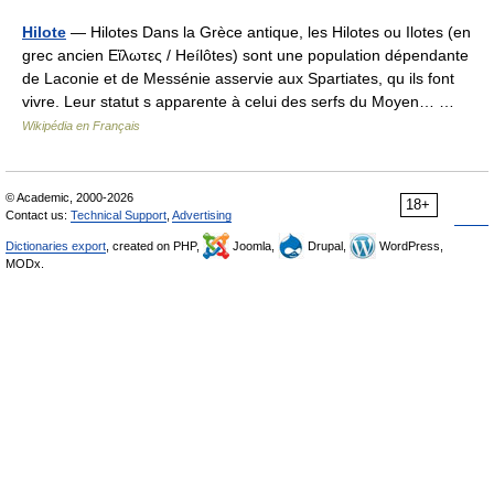
Hilote
— Hilotes Dans la Grèce antique, les Hilotes ou Ilotes (en
grec ancien Εἵλωτες / Heílôtes) sont une population dépendante
de Laconie et de Messénie asservie aux Spartiates, qu ils font
vivre. Leur statut s apparente à celui des serfs du Moyen… …
Wikipédia en Français
© Academic, 2000-2026
18+
Contact us:
Technical Support
,
Advertising
Dictionaries export
, created on PHP,
Joomla,
Drupal,
WordPress,
MODx.