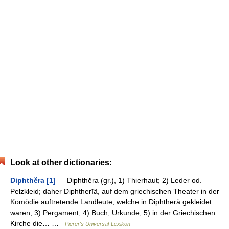
Look at other dictionaries:
Diphthĕra [1]
— Diphthĕra (gr.), 1) Thierhaut; 2) Leder od.
Pelzkleid; daher Diphtherĭä, auf dem griechischen Theater in der
Komödie auftretende Landleute, welche in Diphtherä gekleidet
waren; 3) Pergament; 4) Buch, Urkunde; 5) in der Griechischen
Kirche die… …
Pierer's Universal-Lexikon