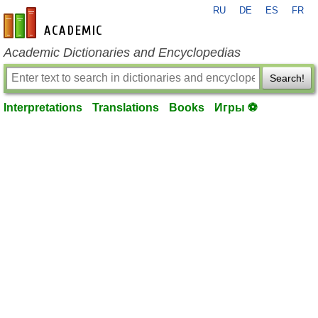
RU
DE
ES
FR
en-academic.com
Academic Dictionaries and Encyclopedias
Search!
Interpretations
Translations
Books
Игры ⚽