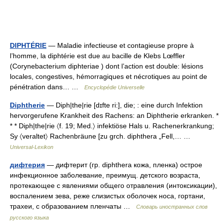
DIPHTÉRIE
— Maladie infectieuse et contagieuse propre à
l’homme, la diphtérie est due au bacille de Klebs Lœffler
(Corynebacterium diphteriae ) dont l’action est double: lésions
locales, congestives, hémorragiques et nécrotiques au point de
pénétration dans… …
Encyclopédie Universelle
Diphtherie
— Diph|the|rie [dɪfte ri:], die; : eine durch Infektion
hervorgerufene Krankheit des Rachens: an Diphtherie erkranken. *
* * Diph|the|rie 〈f. 19; Med.〉 infektiöse Hals u. Rachenerkrankung;
Sy 〈veraltet〉 Rachenbräune [zu grch. diphthera „Fell,… …
Universal-Lexikon
дифтерия
— дифтерит (гр. diphthera кожа, пленка) острое
инфекционное заболевание, преимущ. детского возраста,
протекающее с явлениями общего отравления (интоксикации),
воспалением зева, реже слизистых оболочек носа, гортани,
трахеи, с образованием пленчаты …
Словарь иностранных слов
русского языка