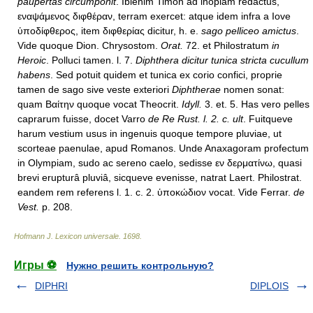
paupertas circumponit
. Ibienim Timon ad inopiam redactus,
εναψάμενος διφθέραν, terram exercet: atque idem infra a Iove
ὑποδίφθερος, item διφθερίας dicitur, h. e.
sago pelliceo amictus
.
Vide quoque Dion. Chrysostom.
Orat.
72. et Philostratum
in
Heroic
. Polluci tamen. l. 7.
Diphthera dicitur tunica stricta cucullum
habens
. Sed potuit quidem et tunica ex corio confici, proprie
tamen de sago sive veste exteriori
Diphtherae
nomen sonat:
quam Βαίτην quoque vocat Theocrit.
Idyll.
3. et. 5. Has vero pelles
caprarum fuisse, docet Varro
de Re Rust. l. 2. c. ult
. Fuitqueve
harum vestium usus in ingenuis quoque tempore pluviae, ut
scorteae paenulae, apud Romanos. Unde Anaxagoram profectum
in Olympiam, sudo ac sereno caelo, sedisse εν δερματίνω, quasi
brevi erupturâ pluviâ, sicqueve evenisse, natrat Laert. Philostrat.
eandem rem referens l. 1. c. 2. ὑποκώδιον vocat. Vide Ferrar.
de
Vest.
p. 208.
Hofmann J. Lexicon universale
.
1698
.
Игры ⚽
Нужно решить контрольную?
DIPHRI
DIPLOIS