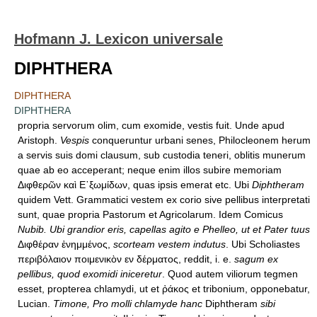
Hofmann J. Lexicon universale
DIPHTHERA
DIPHTHERA
DIPHTHERA
propria servorum olim, cum exomide, vestis fuit. Unde apud
Aristoph.
Vespis
conqueruntur urbani senes, Philocleonem herum
a servis suis domi clausum, sub custodia teneri, oblitis munerum
quae ab eo acceperant; neque enim illos subire memoriam
Διφθερῶν καὶ Ε᾿ξωμίδων, quas ipsis emerat etc. Ubi
Diphtheram
quidem Vett. Grammatici vestem ex corio sive pellibus interpretati
sunt, quae propria Pastorum et Agricolarum. Idem Comicus
Nubib. Ubi grandior eris, capellas agito e Phelleo, ut et Pater tuus
Διφθέραν ἐνημμένος,
scorteam vestem indutus
. Ubi Scholiastes
περιβόλαιον ποιμενικὸν εν δέρματος, reddit, i. e.
sagum ex
pellibus, quod exomidi iniceretur
. Quod autem viliorum tegmen
esset, propterea chlamydi, ut et ῤάκος et tribonium, opponebatur,
Lucian.
Timone, Pro molli chlamyde hanc
Diphtheram
sibi